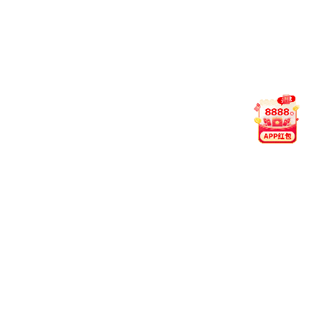
样的模式能够为更多体育组织提供借鉴，实现可持续
发展目标。
上一篇：
帕森斯分析湖人进攻困境即使詹姆…
下一篇：
武汉三镇股改已获确认任航即将离
相关推荐文章